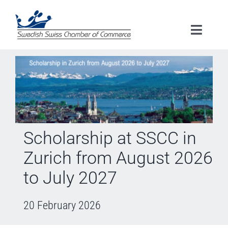
Skip
to
Toggle
content
Naviga
HOME
ABOUT US
MEMBERSHIP
Scholarship at SSCC in
Zurich from August 2026
EVENTS
to July 2027
SERVICES
20 February 2026
RESOURCES